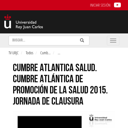
INICIAR SESIÓN
Buscar
Enviar
Buscar
Toggle
naviga
TV URJC
Todos
Cumb
...
...
CUMBRE ATLANTICA SALUD.
CUMBRE ATLÁNTICA DE
PROMOCIÓN DE LA SALUD 2015.
JORNADA DE CLAUSURA