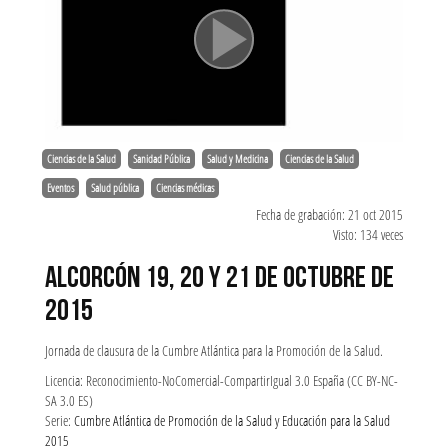
Ciencias de la Salud
Sanidad Pública
Salud y Medicina
Ciencias de la Salud
Eventos
Salud pública
Ciencias médicas
Fecha de grabación: 21 oct 2015
Visto: 134 veces
ALCORCÓN 19, 20 Y 21 DE OCTUBRE DE
2015
Jornada de clausura de la Cumbre Atlántica para la Promoción de la Salud.
Licencia: Reconocimiento-NoComercial-CompartirIgual 3.0 España (CC BY-NC-
SA 3.0 ES)
Serie:
Cumbre Atlántica de Promoción de la Salud y Educación para la Salud
2015