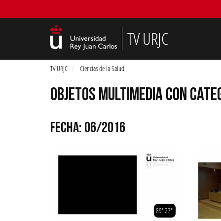
TV URJC
TV URJC
Ciencias de la Salud
OBJETOS MULTIMEDIA CON CATEG
FECHA: 06/2016
89' 27''