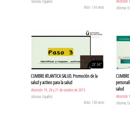
Alcorcón 
Idioma: Español
Visto: 134 veces
Idioma: E
28' 04''
CUMBRE ATLANTICA SALUD. Promoción de la
CUMBRE A
salud y activos para la salud
personali
salud
Alcorcón 19, 20 y 21 de octubre de 2015
Alcorcón 
Idioma: Español
Visto: 138 veces
Idioma: E