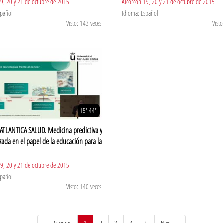
19, 20 y 21 de octubre de 2015
Alcorcón 19, 20 y 21 de octubre de 2015
spañol
Idioma: Español
Visto: 143 veces
Visto
15' 44''
TLANTICA SALUD. Medicina predictiva y
zada en el papel de la educación para la
19, 20 y 21 de octubre de 2015
spañol
Visto: 140 veces
(current)
← Previous
1
2
3
4
5
Next →