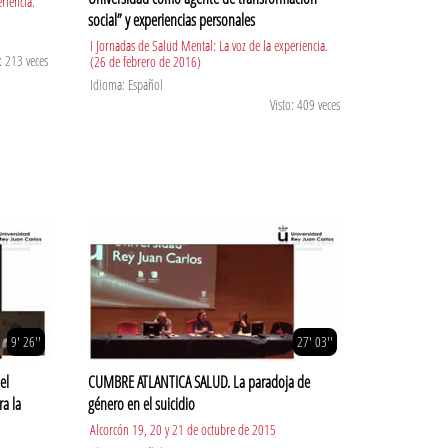
riencia.
social” y experiencias personales
I Jornadas de Salud Mental: La voz de la experiencia.
: 213 veces
(26 de febrero de 2016)
Idioma: Español
Visto: 409 veces
9' 26''
27' 03''
el
CUMBRE ATLANTICA SALUD. La paradoja de
a la
género en el suicidio
Alcorcón 19, 20 y 21 de octubre de 2015