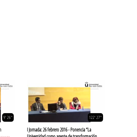
9' 26''
122' 27''
n
I Jornada: 26 febrero 2016 - Ponencia “La
Universidad como agente de transformación