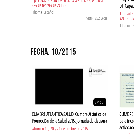
I Jornadas de Salud Mental: La voz de la experiencia.
(26 de febrero de 2016)
DI_Capac
Idioma: Español
I Jornadas
Visto: 352 veces
(26 de fe
Idioma: E
FECHA: 10/2015
57' 50''
CUMBRE ATLANTICA SALUD. Cumbre Atlántica de
CUMBRE A
Promoción de la Salud 2015. Jornada de clausura
para inco
actividad
Alcorcón 19, 20 y 21 de octubre de 2015