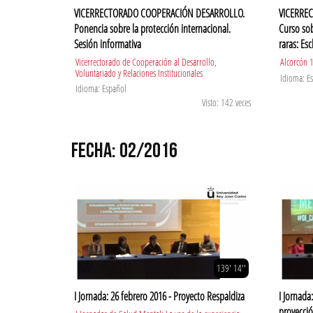
VICERRECTORADO COOPERACIÓN DESARROLLO.
VICERRE
Ponencia sobre la protección internacional.
Curso sob
Sesión informativa
raras: Esc
Vicerrectorado de Cooperación al Desarrollo,
Alcorcón 
Voluntariado y Relaciones Institucionales
Idioma: E
Idioma: Español
Visto: 142 veces
FECHA: 02/2016
139' 14''
I Jornada: 26 febrero 2016 - Proyecto Respaldiza
I Jornada
proyecció