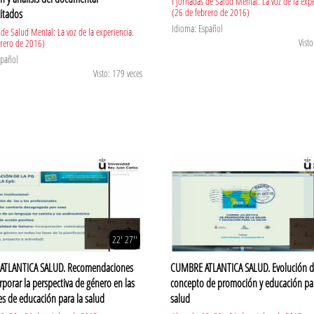
I Jornadas de Salud Mental: La voz de la expe
(26 de febrero de 2016)
itados
Idioma: Español
 de Salud Mental: La voz de la experiencia.
Visto
brero de 2016)
spañol
Visto: 179 veces
22' 27''
TLANTICA SALUD. Recomendaciones
CUMBRE ATLANTICA SALUD. Evolución d
rporar la perspectiva de género en las
concepto de promoción y educación par
es de educación para la salud
salud