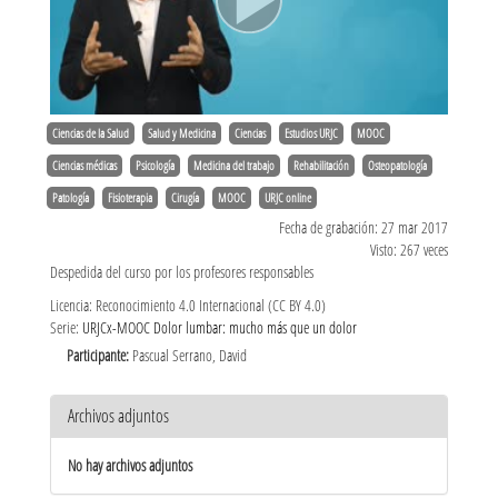
Ciencias de la Salud
Salud y Medicina
Ciencias
Estudios URJC
MOOC
Ciencias médicas
Psicología
Medicina del trabajo
Rehabilitación
Osteopatología
Patología
Fisioterapia
Cirugía
MOOC
URJC online
Fecha de grabación: 27 mar 2017
Visto: 267 veces
Despedida del curso por los profesores responsables
Licencia: Reconocimiento 4.0 Internacional (CC BY 4.0)
Serie:
URJCx-MOOC Dolor lumbar: mucho más que un dolor
Participante:
Pascual Serrano, David
Archivos adjuntos
No hay archivos adjuntos