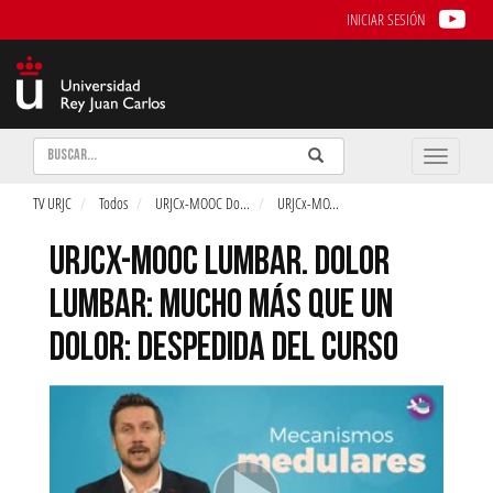
INICIAR SESIÓN
Buscar
Enviar
Buscar
Toggle
naviga
TV URJC
Todos
URJCx-MOOC Do
...
URJCx-MO
...
URJCX-MOOC LUMBAR. DOLOR
LUMBAR: MUCHO MÁS QUE UN
DOLOR: DESPEDIDA DEL CURSO