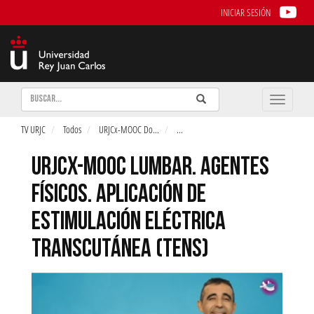
INICIAR SESIÓN
Buscar
Enviar
Buscar
Toggle
naviga
TV URJC
Todos
URJCx-MOOC Do
...
...
URJCX-MOOC LUMBAR. AGENTES
FÍSICOS. APLICACIÓN DE
ESTIMULACIÓN ELÉCTRICA
TRANSCUTÁNEA (TENS)