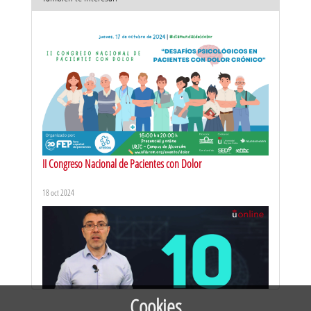
URJCx-MOOC LUMBAR. Dolor lumbar: mucho más que un
dolor: presentación del curso
27 mar 2017
II Congreso Nacional de Pacientes con Dolor
18 oct 2024
URJCx-MOOC LUMBAR. El impacto del dolor crónico. Definición
y tipos de dolor lumbar
27 mar 2017
Cookies