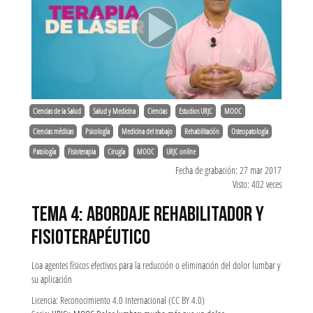
Ciencias de la Salud
Salud y Medicina
Ciencias
Estudios URJC
MOOC
Ciencias médicas
Psicología
Medicina del trabajo
Rehabilitación
Osteopatología
Patología
Fisioterapia
Cirugía
MOOC
URJC online
Fecha de grabación: 27 mar 2017
Visto: 402 veces
TEMA 4: ABORDAJE REHABILITADOR Y
FISIOTERAPÉUTICO
Loa agentes físicos efectivos para la reducción o eliminación del dolor lumbar y
su aplicación
Licencia: Reconocimiento 4.0 Internacional (CC BY 4.0)