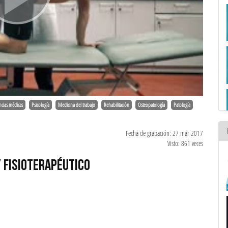
ncias médicas
Psicología
Medicina del trabajo
Rehabilitación
Osteopatología
Patología
Fecha de grabación: 27 mar 2017
Visto: 861 veces
Y FISIOTERAPÉUTICO