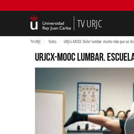
TV URJC
TV URJC
Todos
URJCx-MOOC Dolor lumbar: mucho más que un do
URJCX-MOOC LUMBAR. ESCUELA 