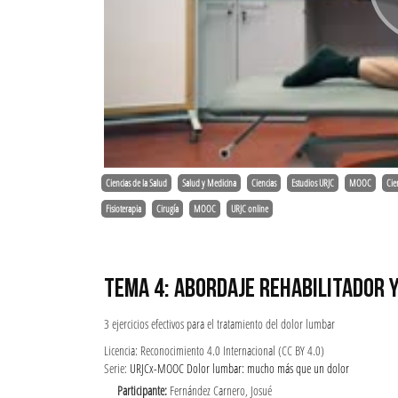
Ciencias de la Salud
Salud y Medicina
Ciencias
Estudios URJC
MOOC
Cie
Fisioterapia
Cirugía
MOOC
URJC online
TEMA 4: ABORDAJE REHABILITADOR 
3 ejercicios efectivos para el tratamiento del dolor lumbar
Licencia: Reconocimiento 4.0 Internacional (CC BY 4.0)
Serie:
URJCx-MOOC Dolor lumbar: mucho más que un dolor
Participante:
Fernández Carnero, Josué