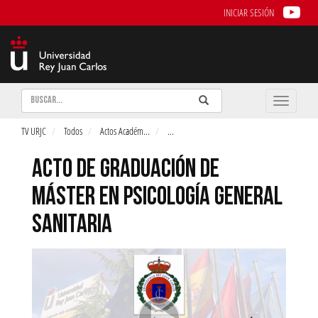
INICIAR SESIÓN
Buscar
Enviar
Buscar
Toggle
naviga
TV URJC
Todos
Actos Académ
...
...
ACTO DE GRADUACIÓN DE
MÁSTER EN PSICOLOGÍA GENERAL
SANITARIA