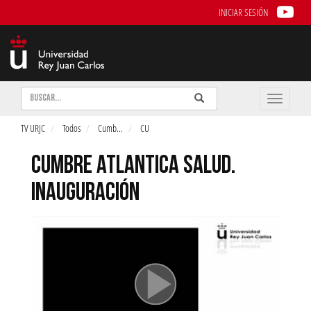
INICIAR SESIÓN
Buscar
Enviar
Buscar
Toggle
naviga
TV URJC
Todos
Cumb
...
CU
CUMBRE ATLANTICA SALUD.
INAUGURACIÓN