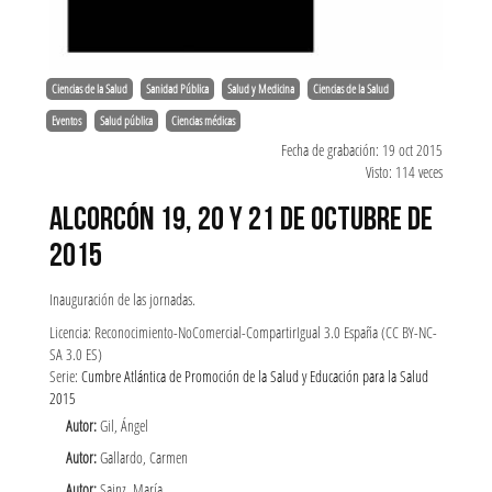
Ciencias de la Salud
Sanidad Pública
Salud y Medicina
Ciencias de la Salud
Eventos
Salud pública
Ciencias médicas
Fecha de grabación: 19 oct 2015
Visto: 114 veces
ALCORCÓN 19, 20 Y 21 DE OCTUBRE DE
2015
Inauguración de las jornadas.
Licencia: Reconocimiento-NoComercial-CompartirIgual 3.0 España (CC BY-NC-
SA 3.0 ES)
Serie:
Cumbre Atlántica de Promoción de la Salud y Educación para la Salud
2015
Autor:
Gil, Ángel
Autor:
Gallardo, Carmen
Autor:
Sainz, María