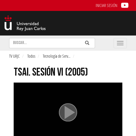
INICIAR SESIÓN
Buscar
Enviar
Buscar
Toggle
naviga
TV URJC
Todos
Tecnología de Serv
...
TSAI. SESIÓN VI (2005)