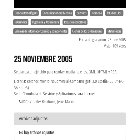
Ciencias tecnológicas
Comunicaciones y Medios
Servicios
Negocios
Estudios URJC
Informática
Ingeniería y Arquitectura
Recursos educativos
Sistemas de información;diseño y componentes
Ciencia de los ordenadores
Matemáticas
Fecha de grabación: 25 nov 2005
Visto: 109 veces
25 NOVIEMBRE 2005
Se plantea un ejercicio para resolver mediante el uso XML, XHTML y RDF.
Licencia: Reconocimiento-NoComercial-CompartirIgual 3.0 España (CC BY-NC-
SA 3.0 ES)
Serie:
Tecnología de Servicios y Aplicaciones para Internet
Autor:
González Barahona, Jesús María
Archivos adjuntos
No hay archivos adjuntos