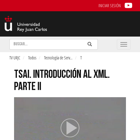
INICIAR SESIÓN
Buscar
Enviar
Buscar
Toggle
naviga
TV URJC
Todos
Tecnología de Serv
...
T
TSAI. INTRODUCCIÓN AL XML.
PARTE II