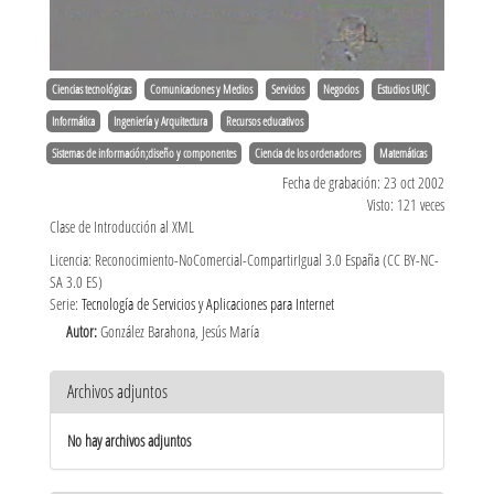
Ciencias tecnológicas
Comunicaciones y Medios
Servicios
Negocios
Estudios URJC
Informática
Ingeniería y Arquitectura
Recursos educativos
Sistemas de información;diseño y componentes
Ciencia de los ordenadores
Matemáticas
Fecha de grabación: 23 oct 2002
Visto: 121 veces
Clase de Introducción al XML
Licencia: Reconocimiento-NoComercial-CompartirIgual 3.0 España (CC BY-NC-
SA 3.0 ES)
Serie:
Tecnología de Servicios y Aplicaciones para Internet
Autor:
González Barahona, Jesús María
Archivos adjuntos
No hay archivos adjuntos