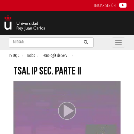
INICIAR SESIÓN
Buscar
Enviar
Buscar
Toggle
naviga
TV URJC
Todos
Tecnología de Serv
...
TSAI. IP SEC. PARTE II