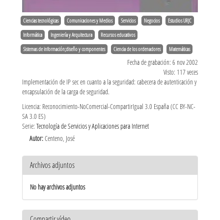
Ciencias tecnológicas
Comunicaciones y Medios
Servicios
Negocios
Estudios URJC
Informática
Ingeniería y Arquitectura
Recursos educativos
Sistemas de información;diseño y componentes
Ciencia de los ordenadores
Matemáticas
Fecha de grabación: 6 nov 2002
Visto: 117 veces
Implementación de IP sec en cuanto a la seguridad: cabecera de autenticación y
encapsulación de la carga de seguridad.
Licencia: Reconocimiento-NoComercial-CompartirIgual 3.0 España (CC BY-NC-
SA 3.0 ES)
Serie:
Tecnología de Servicios y Aplicaciones para Internet
Autor:
Centeno, José
Archivos adjuntos
No hay archivos adjuntos
Compartir vídeo