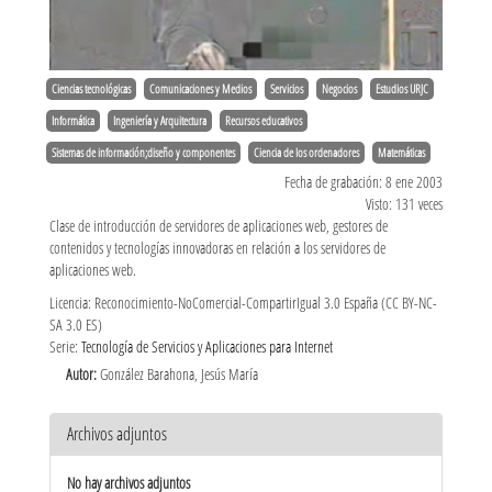
Ciencias tecnológicas
Comunicaciones y Medios
Servicios
Negocios
Estudios URJC
Informática
Ingeniería y Arquitectura
Recursos educativos
Sistemas de información;diseño y componentes
Ciencia de los ordenadores
Matemáticas
Fecha de grabación: 8 ene 2003
Visto: 131 veces
Clase de introducción de servidores de aplicaciones web, gestores de
contenidos y tecnologías innovadoras en relación a los servidores de
aplicaciones web.
Licencia: Reconocimiento-NoComercial-CompartirIgual 3.0 España (CC BY-NC-
SA 3.0 ES)
Serie:
Tecnología de Servicios y Aplicaciones para Internet
Autor:
González Barahona, Jesús María
Archivos adjuntos
No hay archivos adjuntos