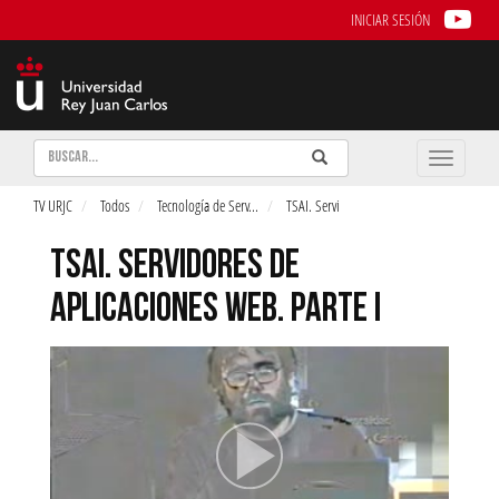
INICIAR SESIÓN
Buscar
Enviar
Buscar
Toggle
naviga
TV URJC
Todos
Tecnología de Serv
...
TSAI. Servi
TSAI. SERVIDORES DE
APLICACIONES WEB. PARTE I