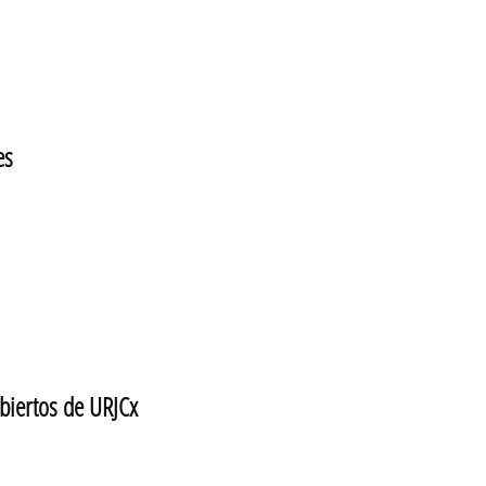
es
abiertos de URJCx