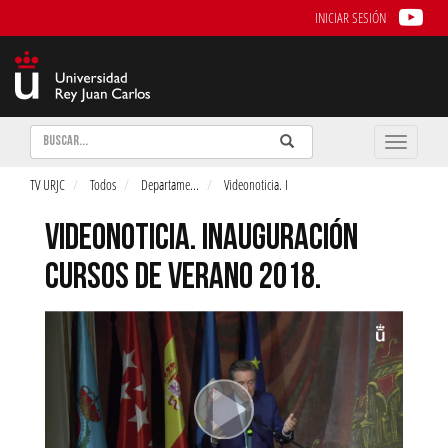
INICIAR SESIÓN
Buscar
Enviar
Buscar
Toggle
naviga
TV URJC
Todos
Departame
...
Videonoticia. I
VIDEONOTICIA. INAUGURACIÓN
CURSOS DE VERANO 2018.