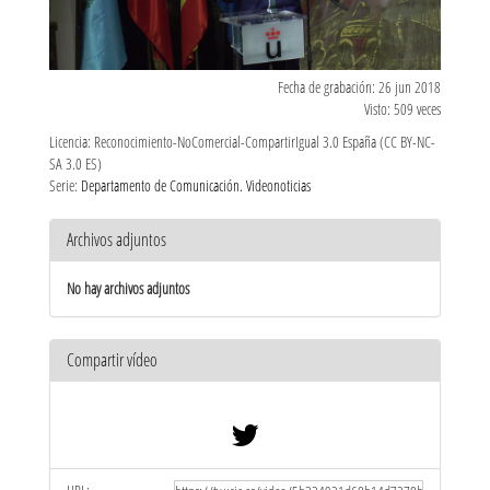
Fecha de grabación: 26 jun 2018
Visto: 509 veces
Licencia: Reconocimiento-NoComercial-CompartirIgual 3.0 España (CC BY-NC-
SA 3.0 ES)
Serie:
Departamento de Comunicación. Videonoticias
Archivos adjuntos
No hay archivos adjuntos
Compartir vídeo