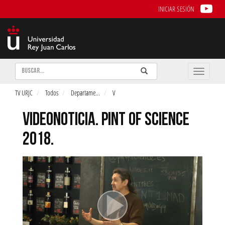
INICIAR SESIÓN
Buscar
Enviar
Buscar
Toggle
naviga
TV URJC
Todos
Departame
...
V
VIDEONOTICIA. PINT OF SCIENCE
2018.