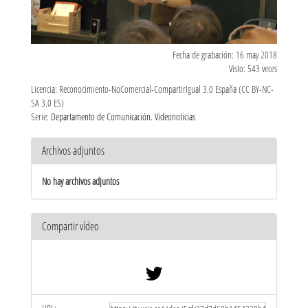
Fecha de grabación: 16 may 2018
Visto: 543 veces
Licencia: Reconocimiento-NoComercial-CompartirIgual 3.0 España (CC BY-NC-
SA 3.0 ES)
Serie:
Departamento de Comunicación. Videonoticias
Archivos adjuntos
No hay archivos adjuntos
Compartir vídeo