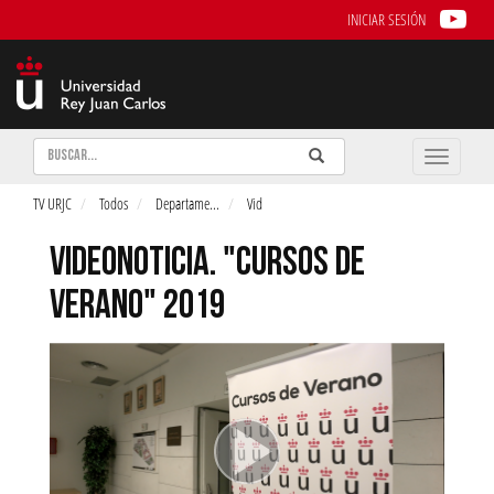
INICIAR SESIÓN
Buscar
Enviar
Buscar
Toggle
naviga
TV URJC
Todos
Departame
...
Vid
VIDEONOTICIA. "CURSOS DE
VERANO" 2019