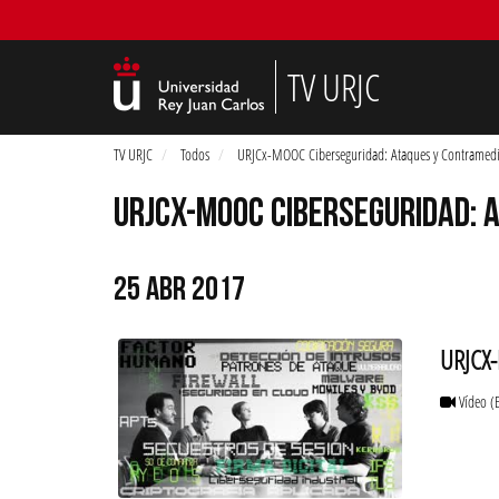
TV URJC
TV URJC
Todos
URJCx-MOOC Ciberseguridad: Ataques y Contramed
URJCX-MOOC CIBERSEGURIDAD: 
25 ABR 2017
URJCX-
Vídeo
(