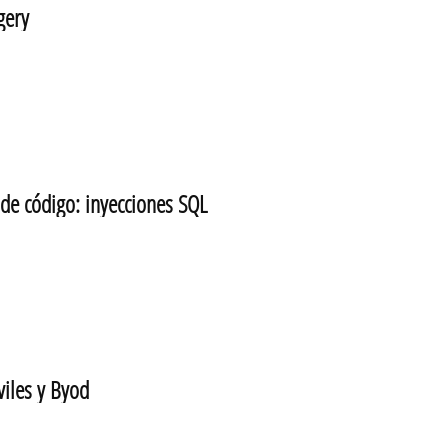
gery
e código: inyecciones SQL
iles y Byod