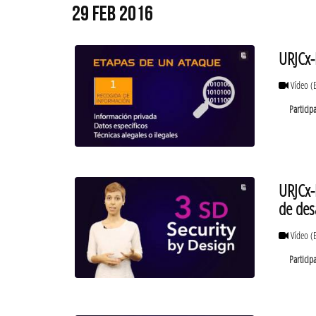
29 FEB 2016
URJCx-
Vídeo
(
Particip
URJCx-
de des
Vídeo
(
Particip