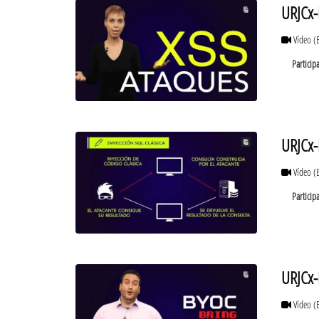
URJCx-
Vídeo
(
Particip
URJCx-
Vídeo
(
Particip
URJCx-
Vídeo
(