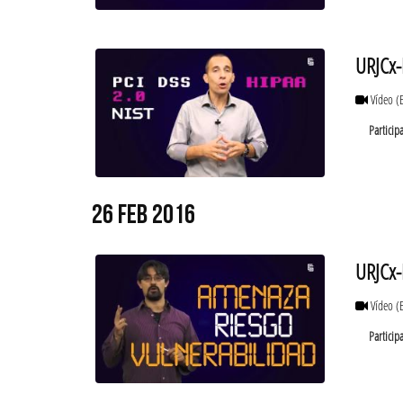
URJCx-
Vídeo
(
Particip
26 FEB 2016
URJCx-
Vídeo
(
Particip