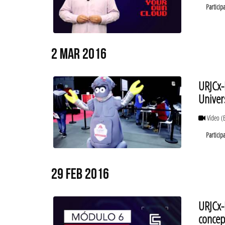
Particip
2 MAR 2016
URJCx-
Univer
Vídeo
(
Particip
29 FEB 2016
URJCx-
concep