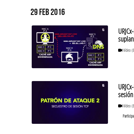
29 FEB 2016
URJCx-
suplan
Vídeo
(
URJCx-
sesión
Vídeo
(
Particip