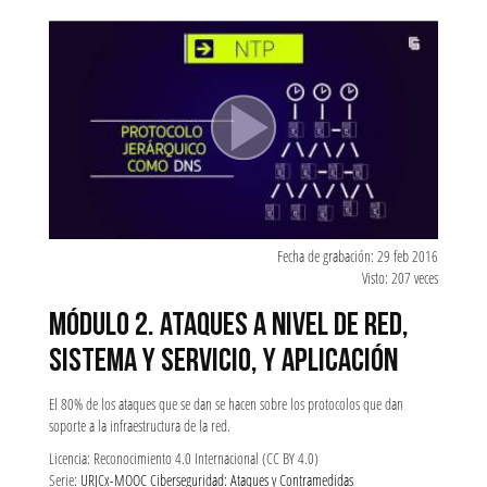
Fecha de grabación: 29 feb 2016
Visto: 207 veces
MÓDULO 2. ATAQUES A NIVEL DE RED,
SISTEMA Y SERVICIO, Y APLICACIÓN
El 80% de los ataques que se dan se hacen sobre los protocolos que dan
soporte a la infraestructura de la red.
Licencia: Reconocimiento 4.0 Internacional (CC BY 4.0)
Serie:
URJCx-MOOC Ciberseguridad: Ataques y Contramedidas