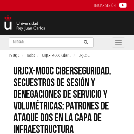
INICIAR SESIÓN
Buscar
Enviar
Buscar
Toggle
naviga
TV URJC
Todos
URJCx-MOOC Ciber
...
URJCx-
...
URJCX-MOOC CIBERSEGURIDAD.
SECUESTROS DE SESIÓN Y
DENEGACIONES DE SERVICIO Y
VOLUMÉTRICAS: PATRONES DE
ATAQUE DOS EN LA CAPA DE
INFRAESTRUCTURA