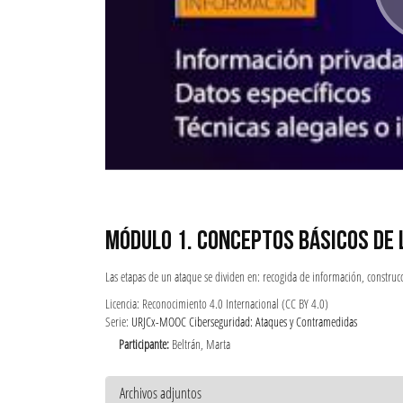
MÓDULO 1. CONCEPTOS BÁSICOS DE 
Las etapas de un ataque se dividen en: recogida de información, construcc
Licencia: Reconocimiento 4.0 Internacional (CC BY 4.0)
Serie:
URJCx-MOOC Ciberseguridad: Ataques y Contramedidas
Participante:
Beltrán, Marta
Archivos adjuntos