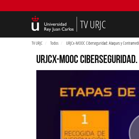
TV URJC
TV URJC
Todos
URJCx-MOOC Ciberseguridad: Ataques y Contramed
URJCX-MOOC CIBERSEGURIDAD.