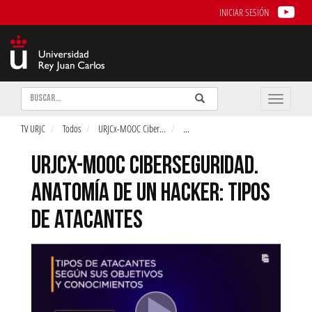
INICIAR SESIÓN
Buscar
Enviar
Buscar
Toggle
naviga
TV URJC
Todos
URJCx-MOOC Ciber
...
...
URJCX-MOOC CIBERSEGURIDAD.
ANATOMÍA DE UN HACKER: TIPOS
DE ATACANTES