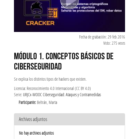
Fecha de grabación: 29 feb 2016
Visto: 275 veces
MÓDULO 1. CONCEPTOS BÁSICOS DE
CIBERSEGURIDAD
Se explica los distintos tipos de hackers que existen.
Licencia: Reconocimiento 4.0 Internacional (CC BY 4.0)
Serie:
URJCx-MOOC Ciberseguridad: Ataques y Contramedidas
Participante:
Beltrán, Marta
Archivos adjuntos
No hay archivos adjuntos