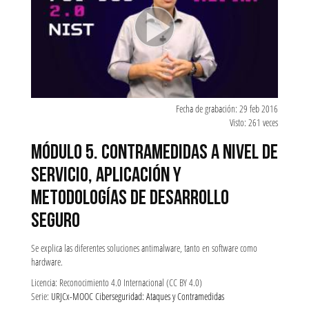
Fecha de grabación: 29 feb 2016
Visto: 261 veces
MÓDULO 5. CONTRAMEDIDAS A NIVEL DE
SERVICIO, APLICACIÓN Y
METODOLOGÍAS DE DESARROLLO
SEGURO
Se explica las diferentes soluciones antimalware, tanto en software como
hardware.
Licencia: Reconocimiento 4.0 Internacional (CC BY 4.0)
Serie:
URJCx-MOOC Ciberseguridad: Ataques y Contramedidas