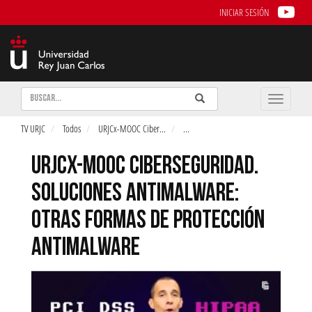
INICIAR SESIÓN
Buscar
Enviar
Buscar
Toggle
naviga
TV URJC
Todos
URJCx-MOOC Ciber
...
...
URJCX-MOOC CIBERSEGURIDAD.
SOLUCIONES ANTIMALWARE:
OTRAS FORMAS DE PROTECCIÓN
ANTIMALWARE