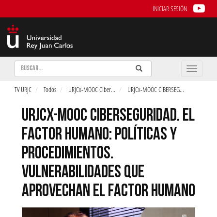
INICIAR SESIÓN
Buscar
Enviar
Buscar
Toggle
naviga
TV URJC
Todos
URJCx-MOOC Ciber
...
URJCx-MOOC CIBERSEG
...
URJCX-MOOC CIBERSEGURIDAD. EL
FACTOR HUMANO: POLÍTICAS Y
PROCEDIMIENTOS.
VULNERABILIDADES QUE
APROVECHAN EL FACTOR HUMANO