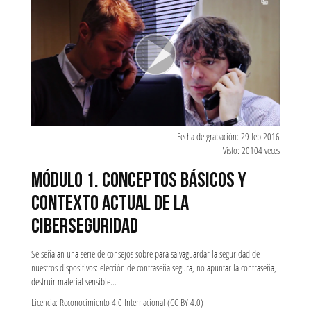
Fecha de grabación: 29 feb 2016
Visto: 20104 veces
MÓDULO 1. CONCEPTOS BÁSICOS Y
CONTEXTO ACTUAL DE LA
CIBERSEGURIDAD
Se señalan una serie de consejos sobre para salvaguardar la seguridad de
nuestros dispositivos: elección de contraseña segura, no apuntar la contraseña,
destruir material sensible...
Licencia: Reconocimiento 4.0 Internacional (CC BY 4.0)