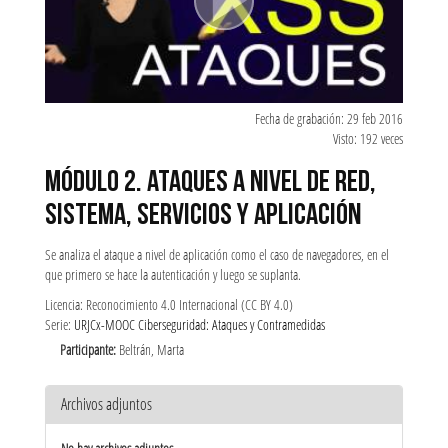
Fecha de grabación: 29 feb 2016
Visto: 192 veces
MÓDULO 2. ATAQUES A NIVEL DE RED,
SISTEMA, SERVICIOS Y APLICACIÓN
Se analiza el ataque a nivel de aplicación como el caso de navegadores, en el
que primero se hace la autenticación y luego se suplanta.
Licencia: Reconocimiento 4.0 Internacional (CC BY 4.0)
Serie:
URJCx-MOOC Ciberseguridad: Ataques y Contramedidas
Participante:
Beltrán, Marta
Archivos adjuntos