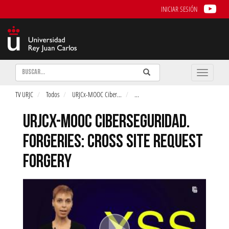
INICIAR SESIÓN
Buscar
Enviar
Buscar
Toggle
naviga
TV URJC
Todos
URJCx-MOOC Ciber
...
...
URJCX-MOOC CIBERSEGURIDAD.
FORGERIES: CROSS SITE REQUEST
FORGERY