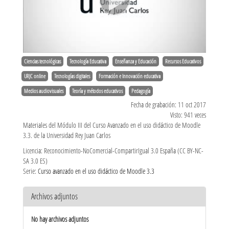
Ciencias tecnológicas
Tecnología Educativa
Enseñanza y Educación
Recursos Educativos
URJC online
Tecnologías digitales
Formación e Innovación educativa
Medios audiovisuales
Teoría y métodos educativos
Pedagogía
Fecha de grabación: 11 oct 2017
Visto: 941 veces
Materiales del Módulo III del Curso Avanzado en el uso didáctico de Moodle
3.3. de la Universidad Rey Juan Carlos
Licencia: Reconocimiento-NoComercial-CompartirIgual 3.0 España (CC BY-NC-
SA 3.0 ES)
Serie:
Curso avanzado en el uso didáctico de Moodle 3.3
Archivos adjuntos
No hay archivos adjuntos