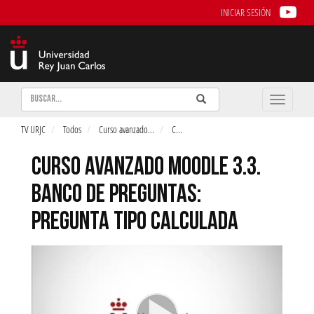
INICIAR SESIÓN
Buscar
Enviar
Buscar
Toggle
naviga
TV URJC
Todos
Curso avanzado
...
C
...
CURSO AVANZADO MOODLE 3.3.
BANCO DE PREGUNTAS:
PREGUNTA TIPO CALCULADA