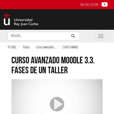
INICIAR SESIÓN
Buscar
Enviar
Buscar
Toggle
naviga
TV URJC
Todos
Curso avanzado
...
CURSO AVANZ
CURSO AVANZADO MOODLE 3.3.
FASES DE UN TALLER