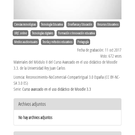
Ciencias tecnológicas
Tecnología Educativa
Enseñanza y Educación
Recursos Educativos
URJC online
Tecnologías digitales
Formación e Innovación educativa
Medios audiovisuales
Teoría y métodos educativos
Pedagogía
Fecha de grabación: 11 oct 2017
Visto: 672 veces
Materiales del Módulo II del Curso Avanzado en el uso didáctico de Moodle
3.3. de la Universidad Rey Juan Carlos
Licencia: Reconocimiento-NoComercial-CompartirIgual 3.0 España (CC BY-NC-
SA 3.0 ES)
Serie:
Curso avanzado en el uso didáctico de Moodle 3.3
Archivos adjuntos
No hay archivos adjuntos