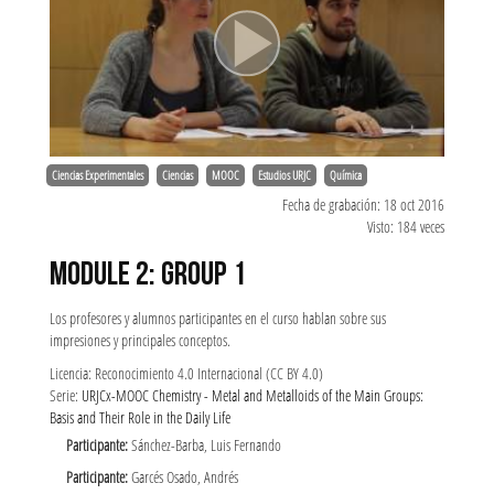
Ciencias Experimentales
Ciencias
MOOC
Estudios URJC
Química
Fecha de grabación: 18 oct 2016
Visto: 184 veces
MODULE 2: GROUP 1
Los profesores y alumnos participantes en el curso hablan sobre sus
impresiones y principales conceptos.
Licencia: Reconocimiento 4.0 Internacional (CC BY 4.0)
Serie:
URJCx-MOOC Chemistry - Metal and Metalloids of the Main Groups:
Basis and Their Role in the Daily Life
Participante:
Sánchez-Barba, Luis Fernando
Participante:
Garcés Osado, Andrés