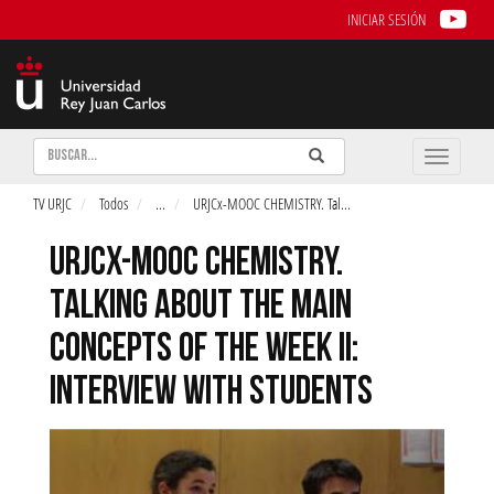
INICIAR SESIÓN
Buscar
Enviar
Buscar
Toggle
naviga
TV URJC
Todos
...
URJCx-MOOC CHEMISTRY. Tal
...
URJCX-MOOC CHEMISTRY.
TALKING ABOUT THE MAIN
CONCEPTS OF THE WEEK II:
INTERVIEW WITH STUDENTS