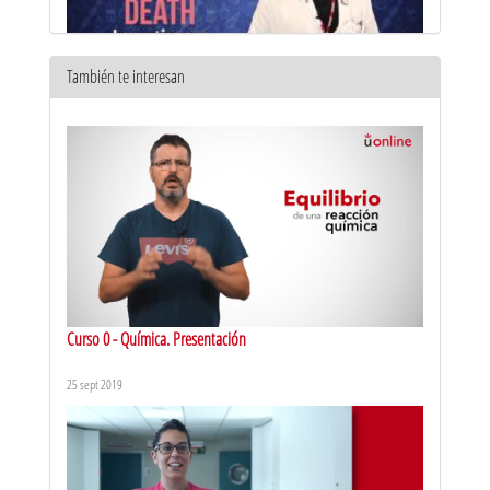
También te interesan
URJCx-MOOC CHEMISTRY. Arsenic, antimony and bismuth: uses
and applications
20 oct 2016
Curso 0 - Química. Presentación
25 sept 2019
URJCx-MOOC CHEMISTRY. Metal and Metalloids of the Main
Groups: Basis and Their Role in the Daily Life. About
8 sept 2016