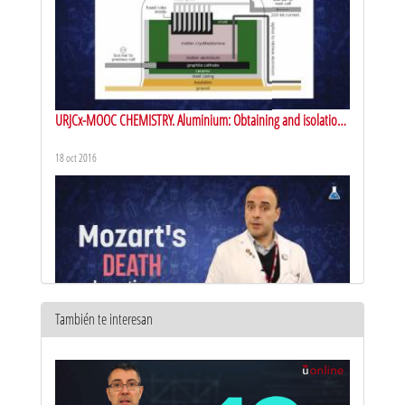
URJCx-MOOC CHEMISTRY. Aluminium: Obtaining and isolation
of aluminum
18 oct 2016
También te interesan
URJCx-MOOC CHEMISTRY. Arsenic, antimony and bismuth: uses
and applications
20 oct 2016