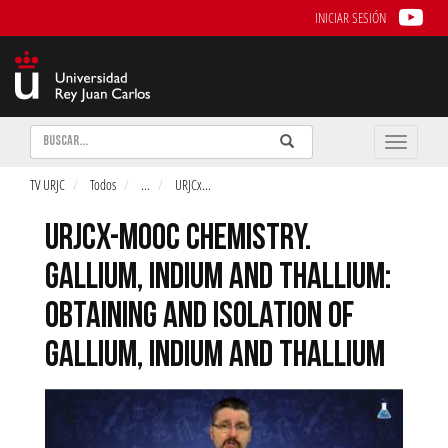
INICIAR SESIÓN
Buscar
Enviar
Buscar
Toggle
naviga
TV URJC
Todos
...
URJCx
...
URJCX-MOOC CHEMISTRY.
GALLIUM, INDIUM AND THALLIUM:
OBTAINING AND ISOLATION OF
GALLIUM, INDIUM AND THALLIUM