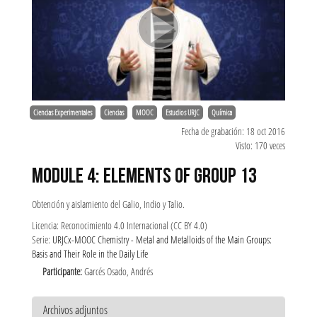
Ciencias Experimentales
Ciencias
MOOC
Estudios URJC
Química
Fecha de grabación: 18 oct 2016
Visto: 170 veces
MODULE 4: ELEMENTS OF GROUP 13
Obtención y aislamiento del Galio, Indio y Talio.
Licencia: Reconocimiento 4.0 Internacional (CC BY 4.0)
Serie:
URJCx-MOOC Chemistry - Metal and Metalloids of the Main Groups:
Basis and Their Role in the Daily Life
Participante:
Garcés Osado, Andrés
Archivos adjuntos