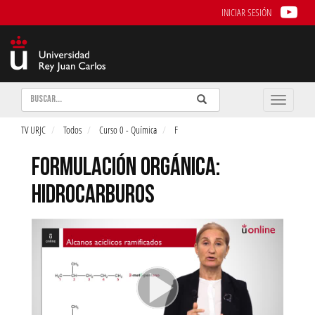
INICIAR SESIÓN
Buscar
Enviar
Buscar
Toggle
naviga
TV URJC
Todos
Curso 0 - Química
F
FORMULACIÓN ORGÁNICA:
HIDROCARBUROS