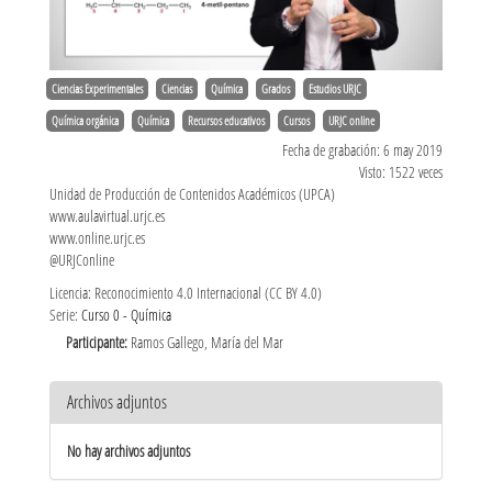
Ciencias Experimentales
Ciencias
Química
Grados
Estudios URJC
Química orgánica
Química
Recursos educativos
Cursos
URJC online
Fecha de grabación: 6 may 2019
Visto: 1522 veces
Unidad de Producción de Contenidos Académicos (UPCA)
www.aulavirtual.urjc.es
www.online.urjc.es
@URJConline
Licencia: Reconocimiento 4.0 Internacional (CC BY 4.0)
Serie:
Curso 0 - Química
Participante:
Ramos Gallego, María del Mar
Archivos adjuntos
No hay archivos adjuntos