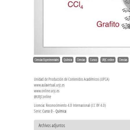
Ciencias Experimentales
Química
Ciencias
Cursos
URJC online
Ciencias
Unidad de Producción de Contenidos Académicos (UPCA)
www.aulavirtual.urjc.es
www.online.urjc.es
@URJConline
Licencia: Reconocimiento 4.0 Internacional (CC BY 4.0)
Serie:
Curso 0 - Química
Archivos adjuntos