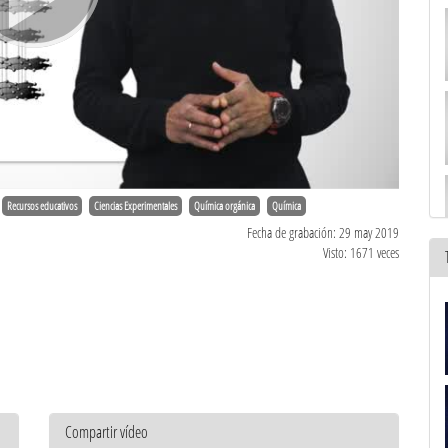
Recursos educativos
Ciencias Experimentales
Química orgánica
Química
Fecha de grabación: 29 may 2019
Visto: 1671 veces
Compartir vídeo