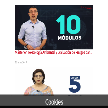
URJCx-MOOC CHEMISTRY. Arsenic, antimony and bismuth: uses
and applications
20 oct 2016
Máster en Toxicología Ambiental y Evaluación de Riesgos para
la Salud y el Medio Ambiente. Presentación
25 may 2017
URJCx-MOOC CHEMISTRY. Metal and Metalloids of the Main
Groups: Basis and Their Role in the Daily Life. About
8 sept 2016
Cookies