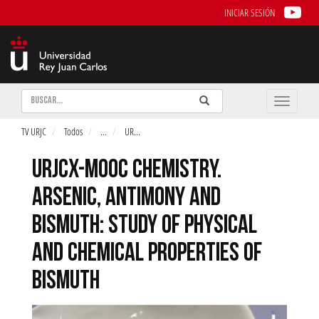
INICIAR SESIÓN
Buscar
Enviar
Buscar
Toggle
naviga
TV URJC
Todos
...
UR
...
URJCX-MOOC CHEMISTRY.
ARSENIC, ANTIMONY AND
BISMUTH: STUDY OF PHYSICAL
AND CHEMICAL PROPERTIES OF
BISMUTH