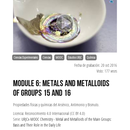
Ciencias Experimentales
Ciencias
MOOC
Estudios URJC
Química
Fecha de grabación: 20 oct 2016
Visto: 177 veces
MODULE 6: METALS AND METALLOIDS
OF GROUPS 15 AND 16
Propiedades físicas y químicas del Arsénico, Antimonio y Bismuto.
Licencia: Reconocimiento 4.0 Internacional (CC BY 4.0)
Serie:
URJCx-MOOC Chemistry - Metal and Metalloids of the Main Groups:
Basis and Their Role in the Daily Life