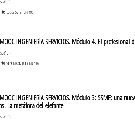
Español)
ante:
López Sanz, Marcos
MOOC INGENIERÍA SERVICIOS. Módulo 4. El profesional de l
Español)
ante:
Vara Mesa, Juan Manuel
MOOC INGENIERÍA SERVICIOS. Módulo 3: SSME: una nueva d
os. La metáfora del elefante
Español)