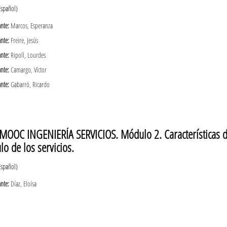
Español)
ante:
Marcos, Esperanza
ante:
Freire, Jesús
ante:
Ripoll, Lourdes
ante:
Camargo, Víctor
ante:
Gabarró, Ricardo
MOOC INGENIERÍA SERVICIOS. Módulo 2. Características dis
lo de los servicios.
Español)
ante:
Díaz, Eloísa