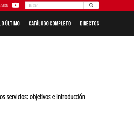
Buscar
Enviar
Buscar
SESIÓN
Lo último
Catálogo completo
Directos
servicios: objetivos e introducción