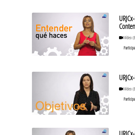
URJCx-
Conten
Vídeo
(
Particip
URJCx-
Vídeo
(
Particip
URJCx-