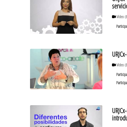
servici
Vídeo
(
Particip
URJCx-
Vídeo
(
Particip
Particip
URJCx-
introd