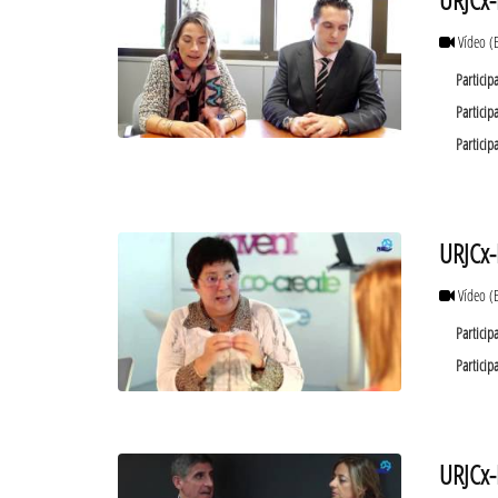
Vídeo
(
Particip
Particip
Particip
URJCx-
Vídeo
(
Particip
Particip
URJCx-