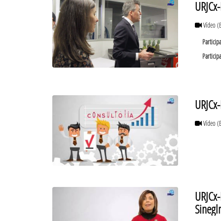
URJCx-
Vídeo
(
Particip
Particip
URJCx-
Vídeo
(
URJCx-
Sinegl