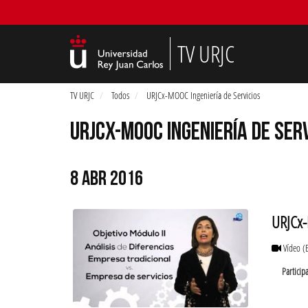
TV URJC
TV URJC
Todos
URJCx-MOOC Ingeniería de Servicios
URJCX-MOOC INGENIERÍA DE SER
8 ABR 2016
URJCx-
Vídeo
(
Particip