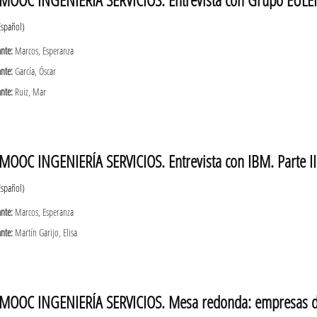
Español)
ante:
Marcos, Esperanza
ante:
García, Óscar
ante:
Ruiz, Mar
MOOC INGENIERÍA SERVICIOS. Entrevista con IBM. Parte II
Español)
ante:
Marcos, Esperanza
ante:
Martín Garijo, Elisa
MOOC INGENIERÍA SERVICIOS. Mesa redonda: empresas del