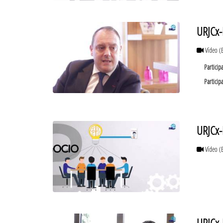
URJCx-
Vídeo
(
Particip
Particip
URJCx-
Vídeo
(
URJCx-