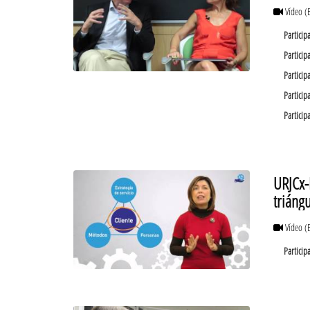
Vídeo
(
Particip
Particip
Particip
Particip
Particip
URJCx-
triángu
Vídeo
(
Particip