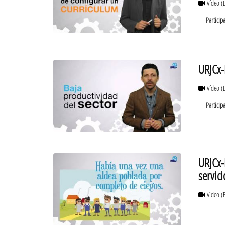
Vídeo
(
Particip
URJCx-
Vídeo
(
Particip
URJCx-
servici
Vídeo
(