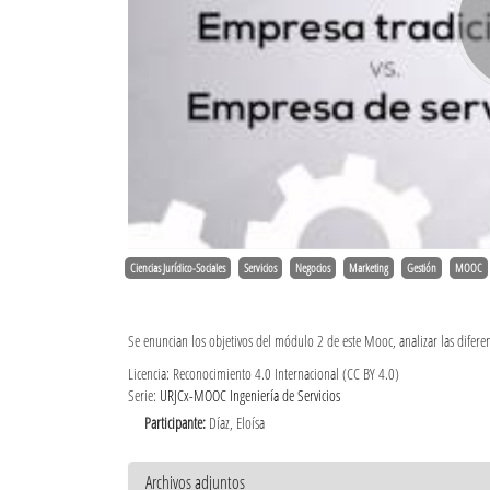
Ciencias Jurídico-Sociales
Servicios
Negocios
Marketing
Gestión
MOOC
Se enuncian los objetivos del módulo 2 de este Mooc, analizar las diferenc
Licencia: Reconocimiento 4.0 Internacional (CC BY 4.0)
Serie:
URJCx-MOOC Ingeniería de Servicios
Participante:
Díaz, Eloísa
Archivos adjuntos