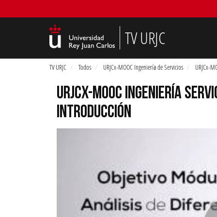
TV URJC
TV URJC
Todos
URJCx-MOOC Ingeniería de Servicios
URJCx-MOO
URJCX-MOOC INGENIERÍA SERVIC
INTRODUCCIÓN