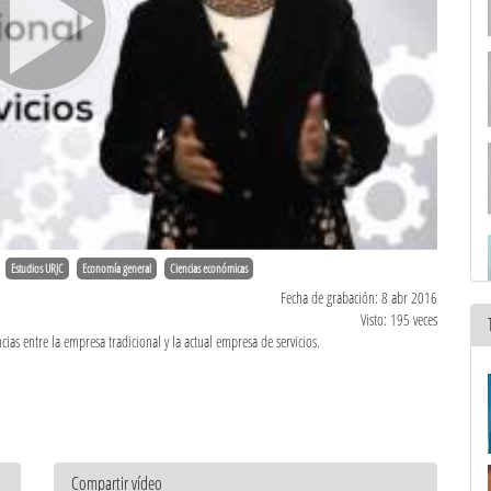
Estudios URJC
Economía general
Ciencias económicas
Fecha de grabación: 8 abr 2016
Visto: 195 veces
ias entre la empresa tradicional y la actual empresa de servicios.
Compartir vídeo