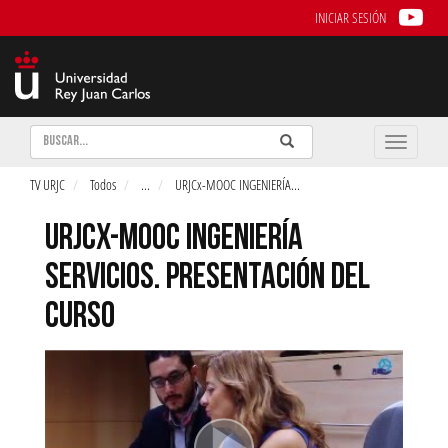
INICIAR SESIÓN
Buscar
Enviar
Buscar
Toggle
naviga
TV URJC
Todos
...
URJCx-MOOC INGENIERÍA
...
URJCX-MOOC INGENIERÍA
SERVICIOS. PRESENTACIÓN DEL
CURSO