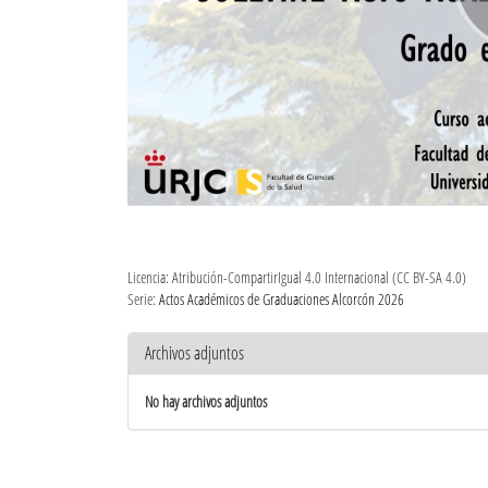
Licencia: Atribución-CompartirIgual 4.0 Internacional (CC BY-SA 4.0)
Serie:
Actos Académicos de Graduaciones Alcorcón 2026
Archivos adjuntos
No hay archivos adjuntos