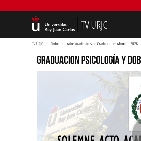
TV URJC
TV URJC
Todos
Actos Académicos de Graduaciones Alcorcón 2026
GRADUACION PSICOLOGÍA Y DOB