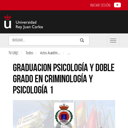
INICIAR SESIÓN
Buscar
Enviar
Buscar
Toggle
naviga
TV URJC
Todos
Actos Académ
...
...
GRADUACION PSICOLOGÍA Y DOBLE
GRADO EN CRIMINOLOGÍA Y
PSICOLOGÍA 1