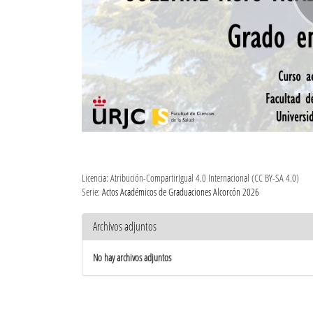
Licencia: Atribución-CompartirIgual 4.0 Internacional (CC BY-SA 4.0)
Serie:
Actos Académicos de Graduaciones Alcorcón 2026
Archivos adjuntos
No hay archivos adjuntos