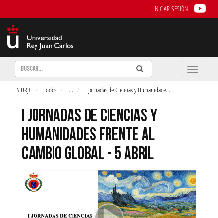
INICIAR SESIÓN
Buscar
Enviar
Buscar
Toggle
naviga
TV URJC
Todos
...
I Jornadas de Ciencias y Humanidade
...
I JORNADAS DE CIENCIAS Y
HUMANIDADES FRENTE AL
CAMBIO GLOBAL - 5 ABRIL