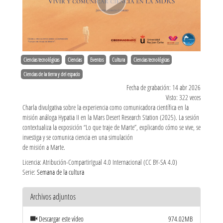
Ciencias tecnológicas
Ciencias
Eventos
Cultura
Ciencias tecnológicas
Ciencias de la tierra y del espacio
Fecha de grabación: 14 abr 2026
Visto: 322 veces
Charla divulgativa sobre la experiencia como comunicadora científica en la
misión análoga Hypatia II en la Mars Desert Research Station (2025). La sesión
contextualiza la exposición “Lo que traje de Marte”, explicando cómo se vive, se
investiga y se comunica ciencia en una simulación
de misión a Marte.
Licencia: Atribución-CompartirIgual 4.0 Internacional (CC BY-SA 4.0)
Serie:
Semana de la cultura
Archivos adjuntos
Descargar este vídeo
974.02MB