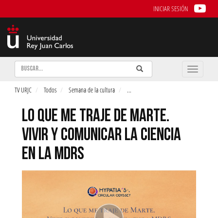
INICIAR SESIÓN
Buscar
Enviar
Buscar
Toggle
naviga
TV URJC
Todos
Semana de la cultura
...
LO QUE ME TRAJE DE MARTE.
VIVIR Y COMUNICAR LA CIENCIA
EN LA MDRS