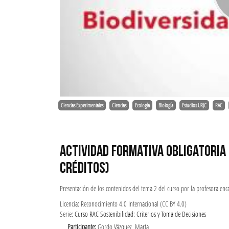
Ciencias Experimentales
Ciencias
Ecología
Biología
Estudios URJC
RAC
ACTIVIDAD FORMATIVA OBLIGATORIA
CRÉDITOS)
Presentación de los contenidos del tema 2 del curso por la profesora en
Licencia: Reconocimiento 4.0 Internacional (CC BY 4.0)
Serie:
Curso RAC Sostenibilidad: Criterios y Toma de Decisiones
Participante:
Gordo Vázquez, Marta