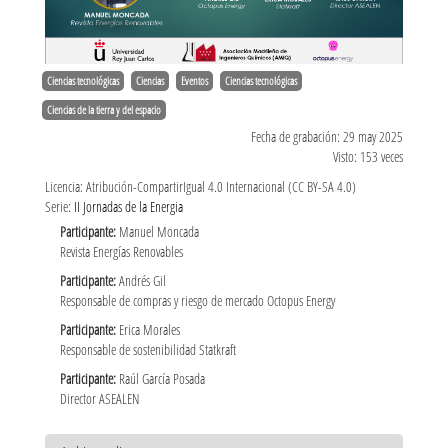
Ciencias tecnológicas
Ciencias
Eventos
Ciencias tecnológicas
Ciencias de la tierra y del espacio
Fecha de grabación: 29 may 2025
Visto: 153 veces
Licencia: Atribución-CompartirIgual 4.0 Internacional (CC BY-SA 4.0)
Serie:
II Jornadas de la Energia
Participante:
Manuel Moncada
Revista Energías Renovables
Participante:
Andrés Gil
Responsable de compras y riesgo de mercado Octopus Energy
Participante:
Erica Morales
Responsable de sostenibilidad Statkraft
Participante:
Raúl García Posada
Director ASEALEN