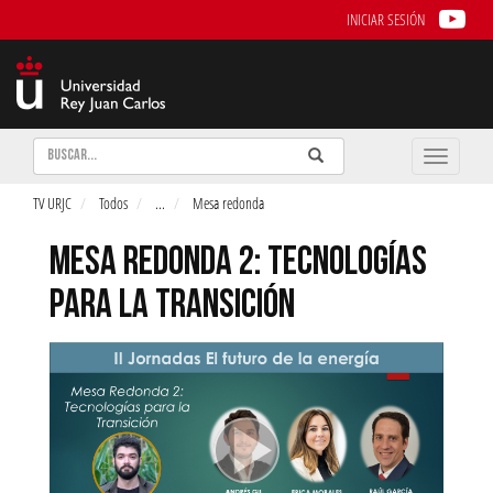
INICIAR SESIÓN
Buscar
Enviar
Buscar
Toggle
naviga
TV URJC
Todos
...
Mesa redonda
MESA REDONDA 2: TECNOLOGÍAS
PARA LA TRANSICIÓN