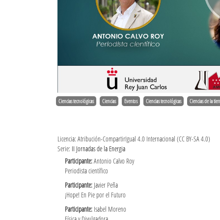
Ciencias tecnológicas
Ciencias
Eventos
Ciencias tecnológicas
Ciencias de la tier
Licencia: Atribución-CompartirIgual 4.0 Internacional (CC BY-SA 4.0)
Serie:
II Jornadas de la Energia
Participante:
Antonio Calvo Roy
Periodista científico
Participante:
Javier Peña
¡Hope! En Pie por el Futuro
Participante:
Isabel Moreno
Física y Divulgadora