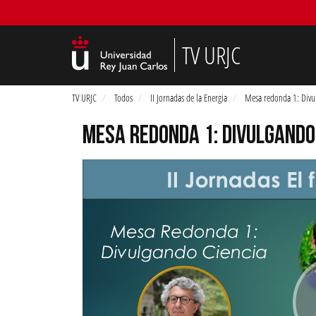
TV URJC
TV URJC
Todos
II Jornadas de la Energia
Mesa redonda 1: Divu
MESA REDONDA 1: DIVULGANDO