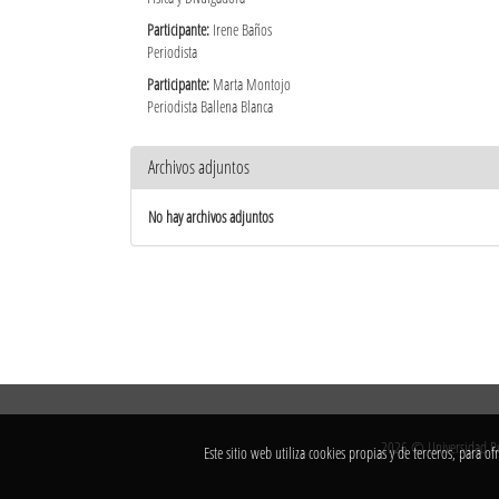
Participante:
Irene Baños
Periodista
Participante:
Marta Montojo
Periodista Ballena Blanca
Archivos adjuntos
No hay archivos adjuntos
2026 © Universidad Rey
Este sitio web utiliza cookies propias y de terceros, para 