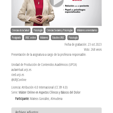
Ciencias de la Salud
Psicología
Ciencias Sociales y Psicologías
Másteres universitarios
Postgrado
URJC online
Másteres
Estudios URJC
Psicología
Fecha de grabación: 23 oct 2023
Visto: 268 veces
Presentación de la asignatura a cargo de la profesora responsable.
Unidad de Producción de Contenidos Académicos (UPCA)
aulavirtual.urjc.es
cied.urjc.es
@URJConline
Licencia: Atribución 4.0 Internacional (CC BY 4.0)
Serie:
Máster Online en Aspectos Clínicos y Básicos del Dolor
Participante:
Mateos González, Almudena
Archivos adjuntos