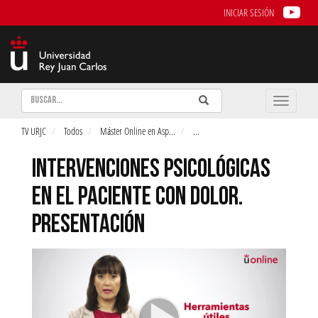
INICIAR SESIÓN
Buscar
Enviar
Buscar
Toggle
naviga
TV URJC
Todos
Máster Online en Asp
...
...
INTERVENCIONES PSICOLÓGICAS
EN EL PACIENTE CON DOLOR.
PRESENTACIÓN