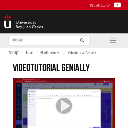
INICIAR SESIÓN
Buscar
Enviar
Buscar
Toggle
naviga
TV URJC
Todos
Planificación y
...
Videotutorial Genially
VIDEOTUTORIAL GENIALLY