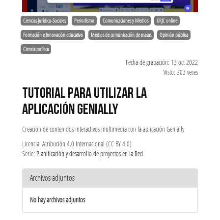
Ciencias Jurídico-Sociales
Periodismo
Comunicaciones y Medios
URJC online
Formación e Innovación educativa
Medios de comunicación de masas
Opinión pública
Ciencia política
Fecha de grabación: 13 oct 2022
Visto: 203 veces
TUTORIAL PARA UTILIZAR LA
APLICACIÓN GENIALLY
Creación de contenidos interactivos multimedia con la aplicación Genially
Licencia: Atribución 4.0 Internacional (CC BY 4.0)
Serie:
Planificación y desarrollo de proyectos en la Red
Archivos adjuntos
No hay archivos adjuntos