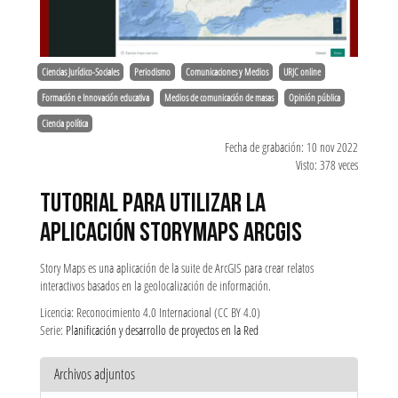
Ciencias Jurídico-Sociales
Periodismo
Comunicaciones y Medios
URJC online
Formación e Innovación educativa
Medios de comunicación de masas
Opinión pública
Ciencia política
Fecha de grabación: 10 nov 2022
Visto: 378 veces
TUTORIAL PARA UTILIZAR LA
APLICACIÓN STORYMAPS ARCGIS
Story Maps es una aplicación de la suite de ArcGIS para crear relatos
interactivos basados en la geolocalización de información.
Licencia: Reconocimiento 4.0 Internacional (CC BY 4.0)
Serie:
Planificación y desarrollo de proyectos en la Red
Archivos adjuntos