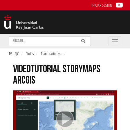
INICIAR SESIÓN
Buscar
Enviar
Buscar
Toggle
naviga
TV URJC
Todos
Planificación y
...
VIDEOTUTORIAL STORYMAPS
ARCGIS