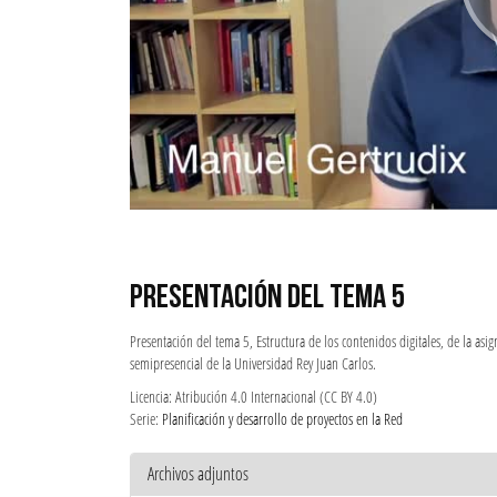
PRESENTACIÓN DEL TEMA 5
Presentación del tema 5, Estructura de los contenidos digitales, de la as
semipresencial de la Universidad Rey Juan Carlos.
Licencia: Atribución 4.0 Internacional (CC BY 4.0)
Serie:
Planificación y desarrollo de proyectos en la Red
Archivos adjuntos