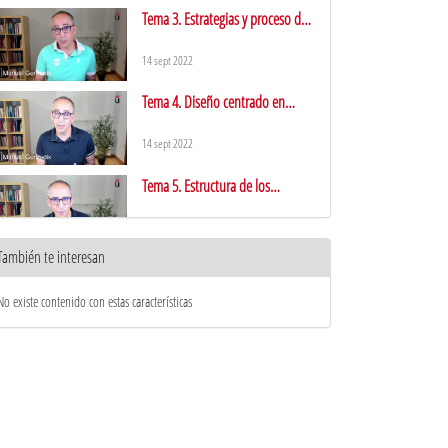
Tema 3. Estrategias y proceso de
planificación
14 sept 2022
Tema 4. Diseño centrado en
Usuario
14 sept 2022
Tema 5. Estructura de los
contenidos digitales
14 sept 2022
También te interesan
Tema 6. Desarrollo y operación
de proyectos
No existe contenido con estas características
14 sept 2022
Tema 7. Sistemas, herramientas,
aplicaciones y servicios
24 sept 2022
Videotutorial Canva