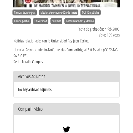
Ciencias tecnológicas
Medios de comunicación de masas
Opinión pública
Ciencia política
Universidad
Servicios
Comunicaciones y Medios
Fecha de grabación: 4 feb 2003
Visto: 159 veces
Noticias relacionadas con la Universidad Rey Juan Carlos.
Licencia: Reconocimiento-NoComercial-CompartirIgual 3.0 España (CC BY-NC-
SA 3.0 ES)
Serie:
Localia Campus
Archivos adjuntos
No hay archivos adjuntos
Compartir vídeo