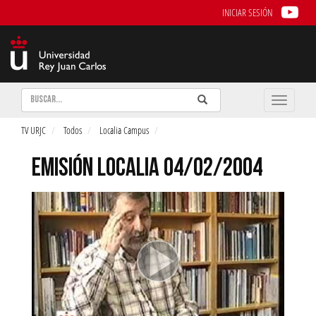
INICIAR SESIÓN
Buscar
Enviar
Buscar
Toggle
naviga
TV URJC
Todos
Localia Campus
EMISIÓN LOCALIA 04/02/2004