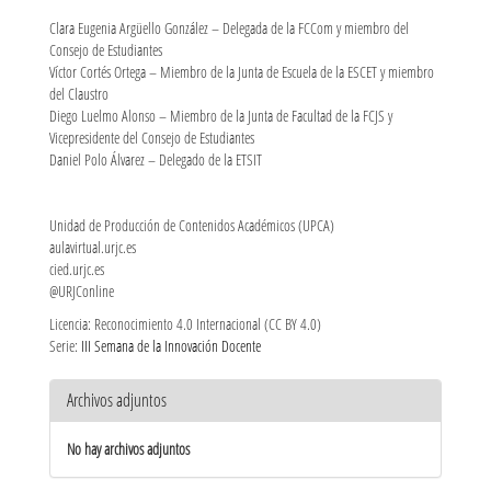
Clara Eugenia Argüello González – Delegada de la FCCom y miembro del
Consejo de Estudiantes
Víctor Cortés Ortega – Miembro de la Junta de Escuela de la ESCET y miembro
del Claustro
Diego Luelmo Alonso – Miembro de la Junta de Facultad de la FCJS y
Vicepresidente del Consejo de Estudiantes
Daniel Polo Álvarez – Delegado de la ETSIT
Unidad de Producción de Contenidos Académicos (UPCA)
aulavirtual.urjc.es
cied.urjc.es
@URJConline
Licencia: Reconocimiento 4.0 Internacional (CC BY 4.0)
Serie:
III Semana de la Innovación Docente
Archivos adjuntos
No hay archivos adjuntos