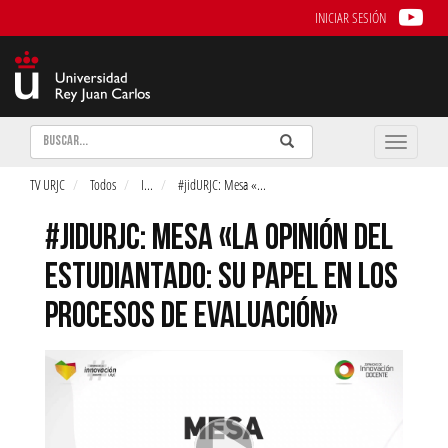
INICIAR SESIÓN
Buscar
Enviar
Buscar
Toggle
naviga
TV URJC
Todos
I
...
#jidURJC: Mesa «
...
#JIDURJC: MESA «LA OPINIÓN DEL
ESTUDIANTADO: SU PAPEL EN LOS
PROCESOS DE EVALUACIÓN»