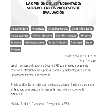
Ciencias de la Salud
Humanidades
Ciencias Experimentales
Ciencias Jurídico-Sociales
Ciencias tecnológicas
Enseñanza y Educación
Formación e Innovación
URJC online
Innovación
Metodologías docentes
Tecnologías educativas
Transversales
Eventos
Pedagogía
Fecha de grabación: 1 dic 2021
Visto: 124 veces
Las VIII Jornadas de Innovación Docente URJC son un espacio de análisis,
reflexión e intercambio sobre prácticas docentes y metodológicas didácticas
innovadoras aplicadas a la educación.
En esta edición, las Jornadas están dedicadas a abordar El reto de la evaluación
en la educación superior, enfocadas en la mejora de los procesos de
evaluación.
Modera: Teodor A. Diaconescu – Delegado de la ETSII