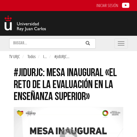
INICIAR SESIÓN
Buscar
Enviar
Buscar
Toggle
naviga
TV URJC
Todos
I
...
#jidURJC
...
#JIDURJC: MESA INAUGURAL «EL
RETO DE LA EVALUACIÓN EN LA
ENSEÑANZA SUPERIOR»