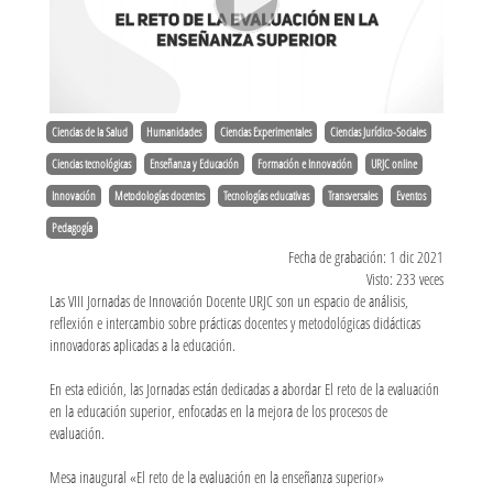
Ciencias de la Salud
Humanidades
Ciencias Experimentales
Ciencias Jurídico-Sociales
Ciencias tecnológicas
Enseñanza y Educación
Formación e Innovación
URJC online
Innovación
Metodologías docentes
Tecnologías educativas
Transversales
Eventos
Pedagogía
Fecha de grabación: 1 dic 2021
Visto: 233 veces
Las VIII Jornadas de Innovación Docente URJC son un espacio de análisis,
reflexión e intercambio sobre prácticas docentes y metodológicas didácticas
innovadoras aplicadas a la educación.
En esta edición, las Jornadas están dedicadas a abordar El reto de la evaluación
en la educación superior, enfocadas en la mejora de los procesos de
evaluación.
Mesa inaugural «El reto de la evaluación en la enseñanza superior»