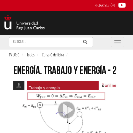
INICIAR SESIÓN
Buscar
Enviar
Buscar
Toggle
naviga
TV URJC
Todos
Curso 0 de física
ENERGÍA. TRABAJO Y ENERGÍA - 2