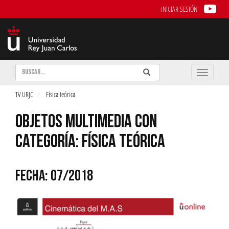
INICIAR SESIÓN
Buscar
Enviar
Buscar
Toggle
naviga
TV URJC
Física teórica
OBJETOS MULTIMEDIA CON
CATEGORÍA: FÍSICA TEÓRICA
FECHA: 07/2018